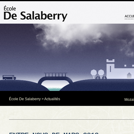
ACCU
École De Salaberry
>
Actualités
Mozaï