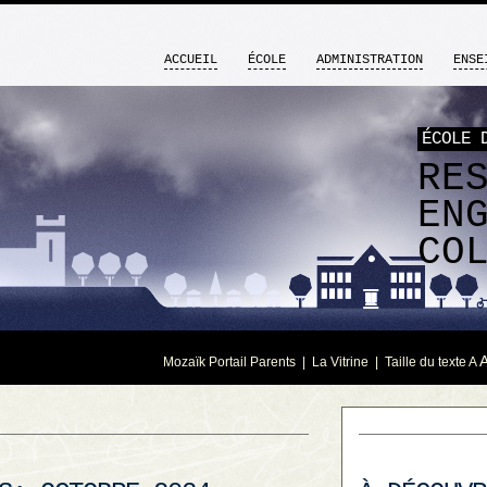
ACCUEIL
ÉCOLE
ADMINISTRATION
ENSE
ÉCOLE 
RE
EN
CO
Mozaïk Portail Parents
|
La Vitrine
| Taille du texte
A