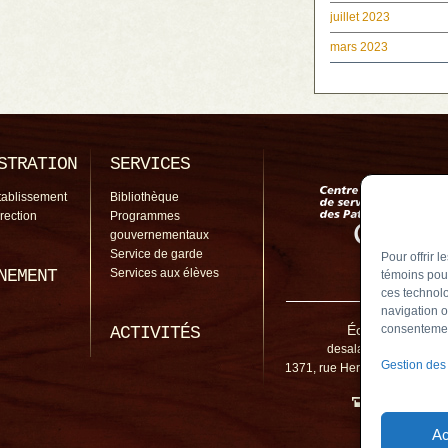
juillet 2023
mars 2023
STRATION
SERVICES
tablissement
Bibliothèque
irection
Programmes
gouvernementaux
Service de garde
Pour offrir 
NEMENT
Services aux élèves
témoins pour
ces technolo
navigation o
École De Salab
consentement
ACTIVITÉS
desalaberry@cssp.gou
Gestion des
1371, rue Hertel, Chambly (
450 461-5
Ac