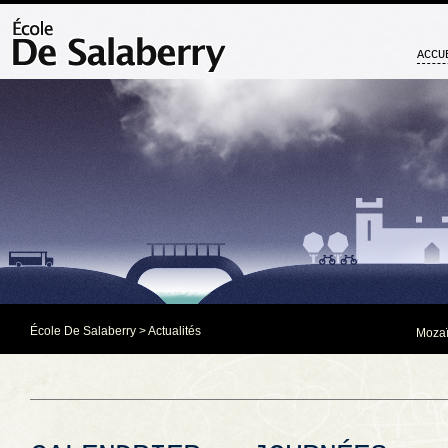
ACCU
École De Salaberry
>
Actualités
Mozaï