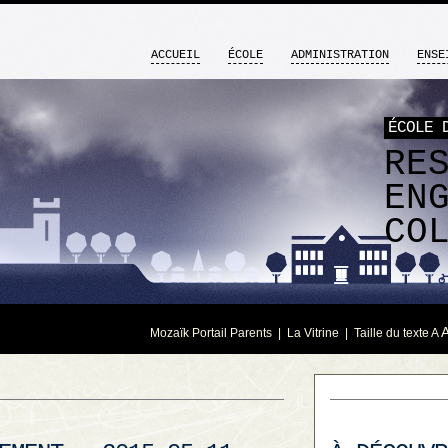
ACCUEIL
ÉCOLE
ADMINISTRATION
ENSE
ÉCOLE 
RE
EN
CO
Mozaïk Portail Parents
|
La Vitrine
| Taille du texte
A