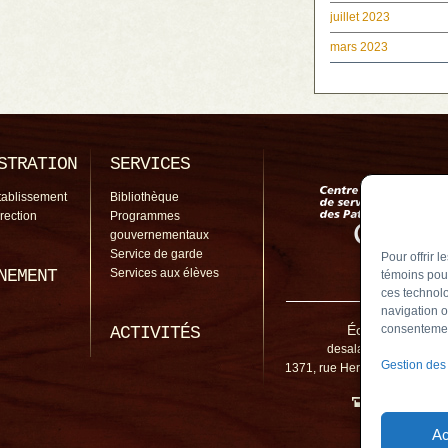
juillet 2023
mars 2023
STRATION
SERVICES
tablissement
Bibliothèque
irection
Programmes
gouvernementaux
Service de garde
Pour offrir 
NEMENT
Services aux élèves
témoins pour
ces technolo
navigation o
École De Salab
consentement
ACTIVITÉS
desalaberry@cssp.gou
Gestion des
1371, rue Hertel, Chambly (
450 461-5
Ac