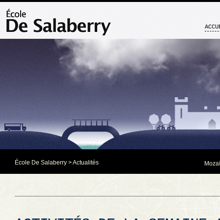
ACCU
École De Salaberry
>
Actualités
Mozaï