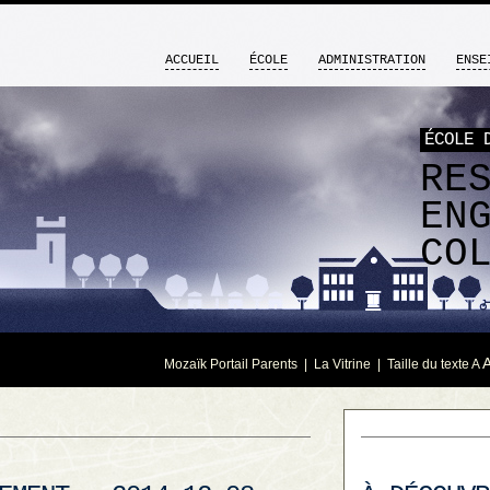
ACCUEIL
ÉCOLE
ADMINISTRATION
ENSE
ÉCOLE 
RE
EN
CO
Mozaïk Portail Parents
|
La Vitrine
| Taille du texte
A