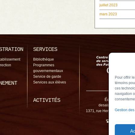
juillet 2023
mars 2023
STRATION
SERVICES
tablissement
Bibliothèque
irection
Programmes
gouvernementaux
Service de garde
Pour offrir 
NEMENT
Services aux élèves
témoins pour
ces technolo
navigation o
École De Salab
consentement
ACTIVITÉS
desalaberry@cssp.gou
Gestion des
1371, rue Hertel, Chambly (
450 461-5
Ac