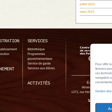
juillet 2023
mars 2023
STRATION
SERVICES
tablissement
Bibliothèque
irection
Programmes
gouvernementaux
Service de garde
Pour offrir 
NEMENT
Services aux élèves
témoins pour
ces technolo
navigation o
École De Salab
consentement
ACTIVITÉS
desalaberry@cssp.gou
Gestion des
1371, rue Hertel, Chambly (
450 461-5
Ac