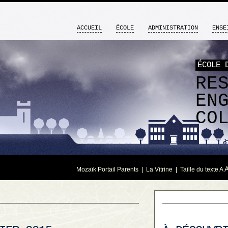
ACCUEIL
ÉCOLE
ADMINISTRATION
ENSE
ÉCOLE 
RE
EN
CO
Mozaïk Portail Parents
|
La Vitrine
| Taille du texte
A