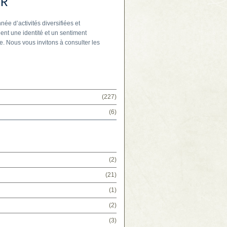
IR
née d’activités diversifiées et
ent une identité et un sentiment
e. Nous vous invitons à consulter les
(227)
(6)
(2)
(21)
(1)
(2)
(3)