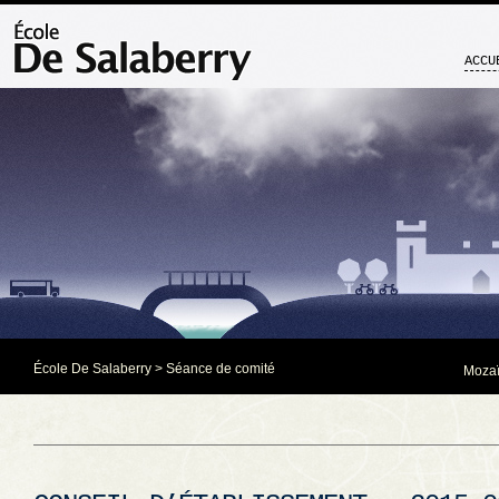
ACCU
École De Salaberry
>
Séance de comité
Mozaï