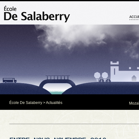
ACCU
École De Salaberry
>
Actualités
Mozaï