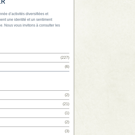
IR
nnée d’activités diversifiées et
ent une identité et un sentiment
e. Nous vous invitons à consulter les
(227)
(6)
(2)
(21)
(1)
(2)
(3)