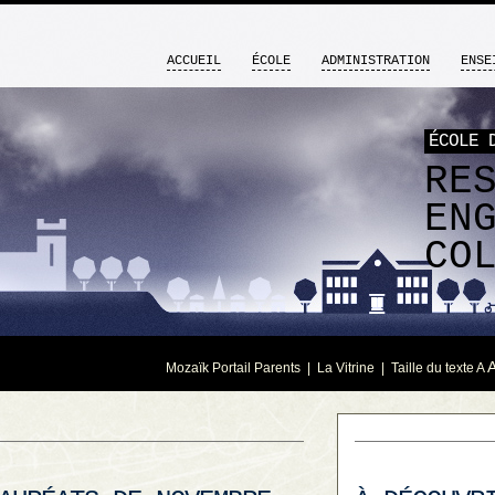
ACCUEIL
ÉCOLE
ADMINISTRATION
ENSE
ÉCOLE 
RE
EN
CO
Mozaïk Portail Parents
|
La Vitrine
| Taille du texte
A