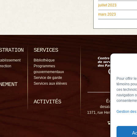
juillet 2023
mars 2023
STRATION
SERVICES
tablissement
Bibliothèque
irection
Programmes
gouvernementaux
Service de garde
Pour offrir 
NEMENT
Services aux élèves
témoins pour
ces technolo
navigation o
École De Salab
consentement
ACTIVITÉS
desalaberry@cssp.gou
Gestion des
1371, rue Hertel, Chambly (
450 461-5
Ac