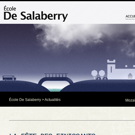
ACCU
École De Salaberry
>
Actualités
Mozaï