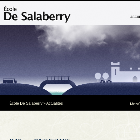
ACCU
École De Salaberry
>
Actualités
Mozaï