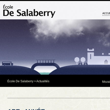
ACCU
École De Salaberry
>
Actualités
Mozaï