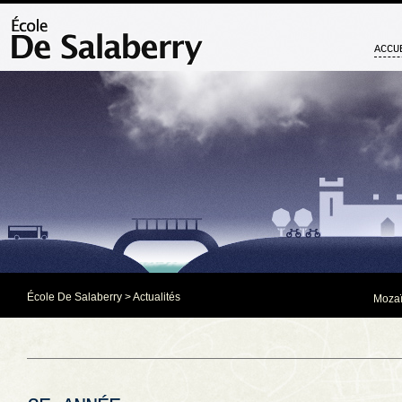
ACCU
École De Salaberry
>
Actualités
Mozaï