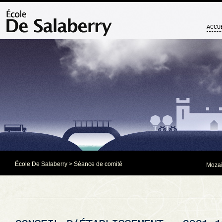
ACCU
École De Salaberry
>
Séance de comité
Mozaï