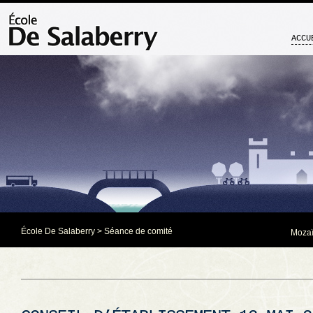
ACCU
École De Salaberry
>
Séance de comité
Mozaï