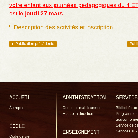
votre enfant aux journées pédagogiques du 4 ET 
est le
jeudi 27 mars
.
Description des activités et inscription
Publication précédente
Publ
Navigation des articles
ACCUEIL
ADMINISTRATION
SERVICE
À propos
Conseil d'établissement
Bibliothèque
Mot de la direction
Programmes
gouverneme
ÉCOLE
Service de g
ENSEIGNEMENT
Services aux
Code de vie