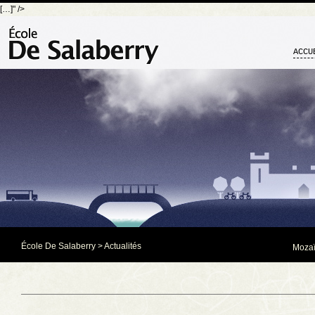
[…]" />
ACCU
École De Salaberry
>
Actualités
Mozaï