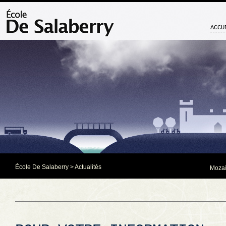
ACCU
École De Salaberry
>
Actualités
Mozaï