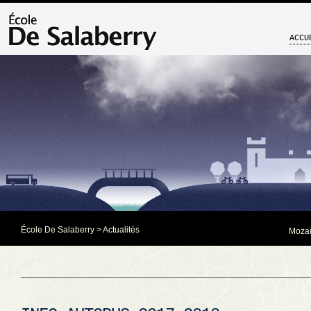
ACCU
École De Salaberry
>
Actualités
Mozaï