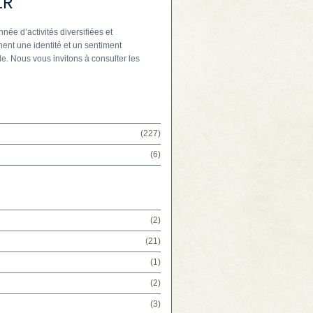
IR
nnée d’activités diversifiées et
ent une identité et un sentiment
e. Nous vous invitons à consulter les
(227)
(6)
(2)
(21)
(1)
(2)
(3)