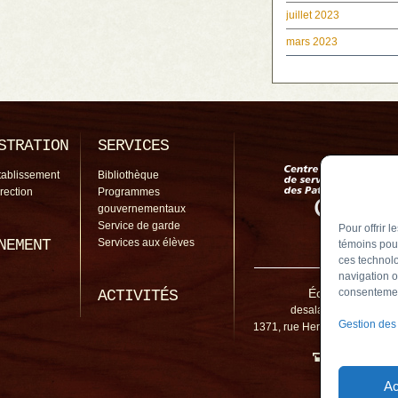
juillet 2023
mars 2023
STRATION
SERVICES
tablissement
Bibliothèque
irection
Programmes
gouvernementaux
Service de garde
Pour offrir 
NEMENT
Services aux élèves
témoins pour
ces technolo
navigation o
École De Salab
consentement
ACTIVITÉS
desalaberry@cssp.gou
Gestion des
1371, rue Hertel, Chambly (
450 461-5
Ac