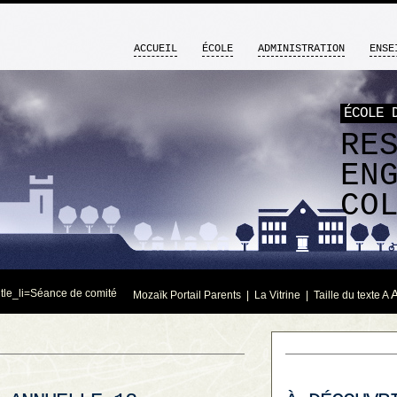
ACCUEIL
ÉCOLE
ADMINISTRATION
ENSE
ÉCOLE 
RE
EN
CO
itle_li=
Séance de comité
Mozaïk Portail Parents
|
La Vitrine
| Taille du texte
A