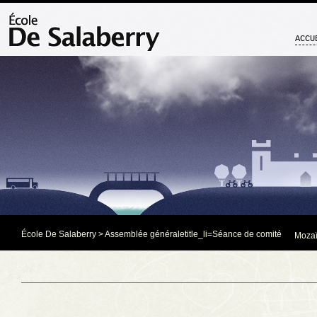
ACCU
École De Salaberry
>
Assemblée générale
title_li=
Séance de comité
Mozaï