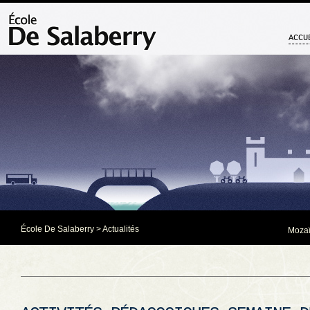
ACCU
École De Salaberry
>
Actualités
Mozaï