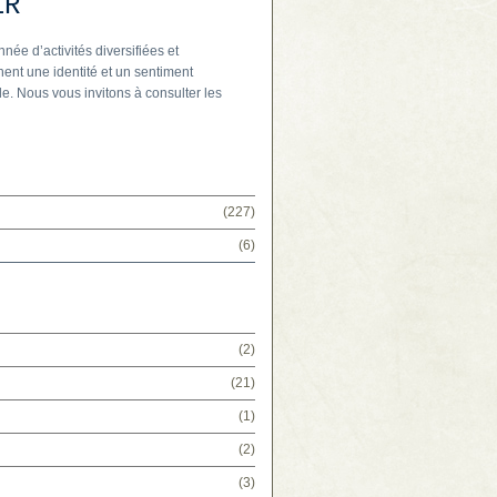
IR
nnée d’activités diversifiées et
ent une identité et un sentiment
e. Nous vous invitons à consulter les
(227)
(6)
(2)
(21)
(1)
(2)
(3)