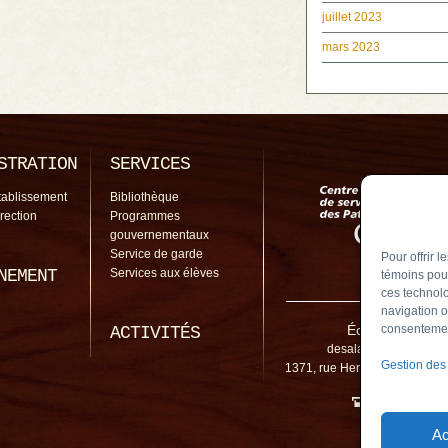
juillet 2023
mars 2023
STRATION
SERVICES
tablissement
Bibliothèque
irection
Programmes
gouvernementaux
Service de garde
Pour offrir 
NEMENT
Services aux élèves
témoins pour
ces technolo
navigation o
École De Salab
consentement
ACTIVITÉS
desalaberry@cssp.gou
Gestion des
1371, rue Hertel, Chambly (
450 461-5
Ac