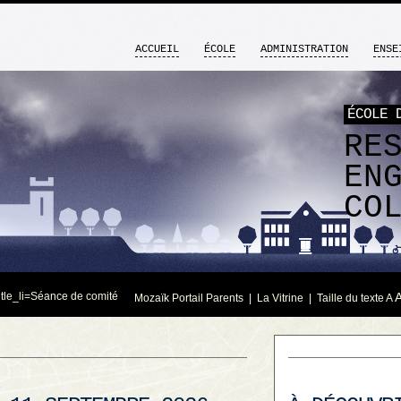
ACCUEIL
ÉCOLE
ADMINISTRATION
ENSE
ÉCOLE 
RE
EN
CO
itle_li=
Séance de comité
Mozaïk Portail Parents
|
La Vitrine
| Taille du texte
A